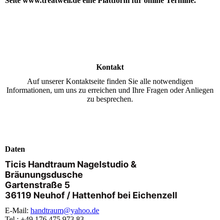
Seite www.treatwell.de eine Plattform für online Termine.
Kontakt
Auf unserer Kontaktseite finden Sie alle notwendigen
Informationen, um uns zu erreichen und Ihre Fragen oder Anliegen
zu besprechen.
Daten
Ticis Handtraum Nagelstudio &
Bräunungsdusche
Gartenstraße 5
36
119 Neuhof / Hattenhof bei Eichenzell
E-Mail:
handtraum@yahoo.de
Tel.: +49 176 475 973 83